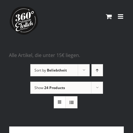
Skip
to
content
Alle Artikel, die unter 15€ liegen.
Sort by
Beliebtheit
Show
24 Products