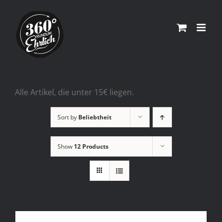
Skip
to
content
Alle Artikel, die unter 15€ liegen.
Sort by
Beliebtheit
Show
12 Products