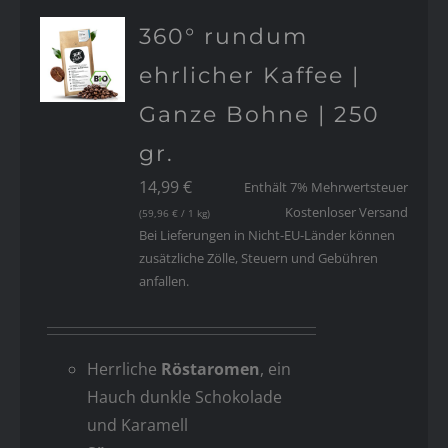
360° rundum
ehrlicher Kaffee |
Ganze Bohne | 250
gr.
14,99
€
Enthält 7% Mehrwertsteuer
Kostenloser Versand
(
59,96
€
/ 1 kg)
Bei Lieferungen in Nicht-EU-Länder können
zusätzliche Zölle, Steuern und Gebühren
anfallen.
Herrliche
Röstaromen
, ein
Hauch dunkle Schokolade
und Karamell