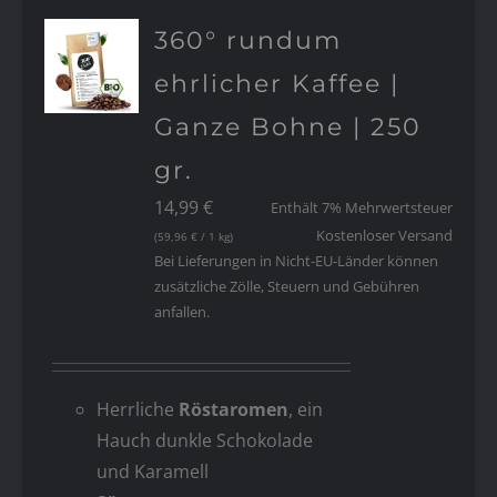
360° rundum
ehrlicher Kaffee |
Ganze Bohne | 250
gr.
14,99
€
Enthält 7% Mehrwertsteuer
Kostenloser Versand
(
59,96
€
/ 1 kg)
Bei Lieferungen in Nicht-EU-Länder können
zusätzliche Zölle, Steuern und Gebühren
anfallen.
Herrliche
Röstaromen
, ein
Hauch dunkle Schokolade
und Karamell