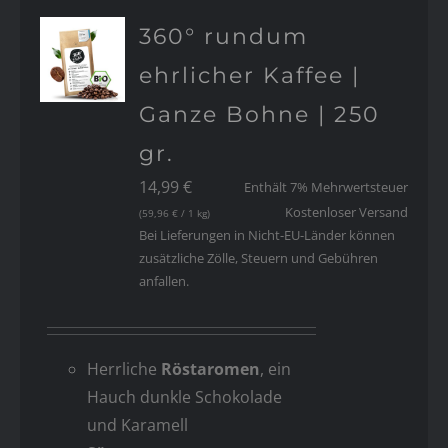
360° rundum
ehrlicher Kaffee |
Ganze Bohne | 250
gr.
14,99
€
Enthält 7% Mehrwertsteuer
Kostenloser Versand
(
59,96
€
/ 1 kg)
Bei Lieferungen in Nicht-EU-Länder können
zusätzliche Zölle, Steuern und Gebühren
anfallen.
Herrliche
Röstaromen
, ein
Hauch dunkle Schokolade
und Karamell