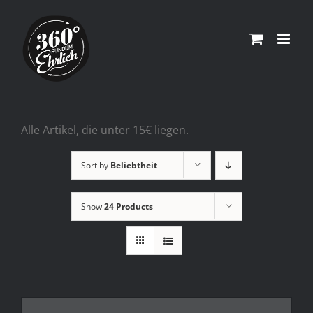
Skip
to
content
Alle Artikel, die unter 15€ liegen.
Sort by
Beliebtheit
Show
24 Products