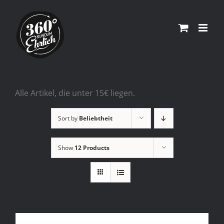
Skip
to
content
Alle Artikel, die unter 15€ liegen.
Sort by
Beliebtheit
Show
12 Products