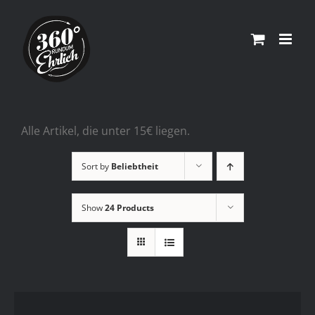
Skip
to
content
Alle Artikel, die unter 15€ liegen.
Sort by
Beliebtheit
Show
24 Products