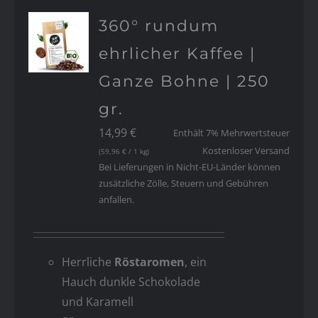
360° rundum
ehrlicher Kaffee |
Ganze Bohne | 250
gr.
14,99
€
Enthält 7% Mehrwertsteuer
Kostenloser Versand
(
59,96
€
/ 1 kg)
Bei Lieferungen in Nicht-EU-Länder können
zusätzliche Zölle, Steuern und Gebühren
anfallen.
Herrliche
Röstaromen
, ein
Hauch dunkle Schokolade
und Karamell